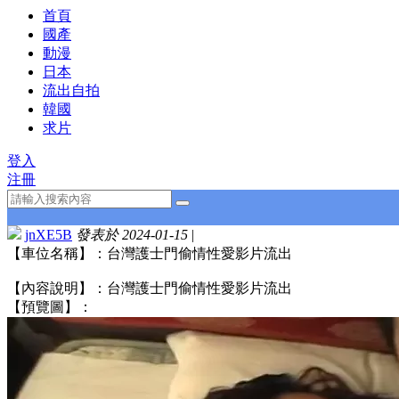
首頁
國產
動漫
日本
流出自拍
韓國
求片
登入
注冊
jnXE5B
發表於 2024-01-15
|
【車位名稱】：台灣護士門偷情性愛影片流出
【內容說明】：台灣護士門偷情性愛影片流出
【預覽圖】：