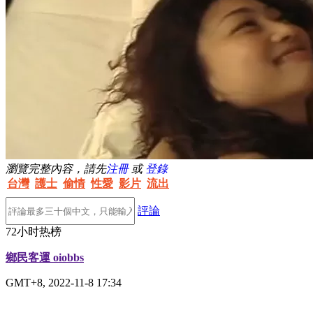
瀏覽完整內容，請先
注冊
或
登錄
台灣
護士
偷情
性愛
影片
流出
評論
72小时热榜
鄉民客運 oiobbs
GMT+8, 2022-11-8 17:34