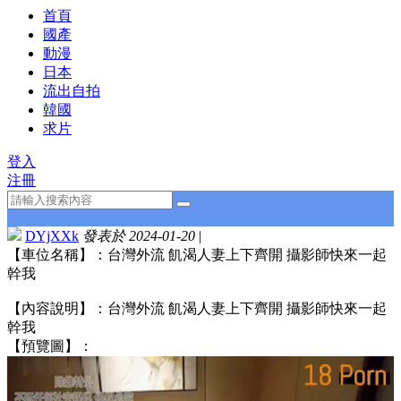
首頁
國產
動漫
日本
流出自拍
韓國
求片
登入
注冊
DYjXXk
發表於 2024-01-20
|
【車位名稱】：台灣外流 飢渴人妻上下齊開 攝影師快來一起
幹我
【內容說明】：台灣外流 飢渴人妻上下齊開 攝影師快來一起
幹我
【預覽圖】：