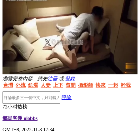
瀏覽完整內容，請先
注冊
或
登錄
台灣
外流
飢渴
人妻
上下
齊開
攝影師
快來
一起
幹我
評論
72小时热榜
鄉民客運 oiobbs
GMT+8, 2022-11-8 17:34