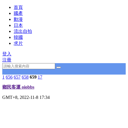
首頁
國產
動漫
日本
流出自拍
韓國
求片
登入
注冊
1
656
657
658
659
17
鄉民客運 oiobbs
GMT+8, 2022-11-8 17:34