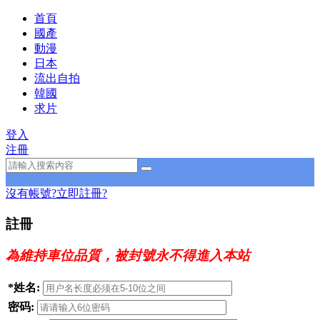
首頁
國產
動漫
日本
流出自拍
韓國
求片
登入
注冊
沒有帳號?
立即註冊?
註冊
為維持車位品質，被封號永不得進入本站
*
姓名:
密码: